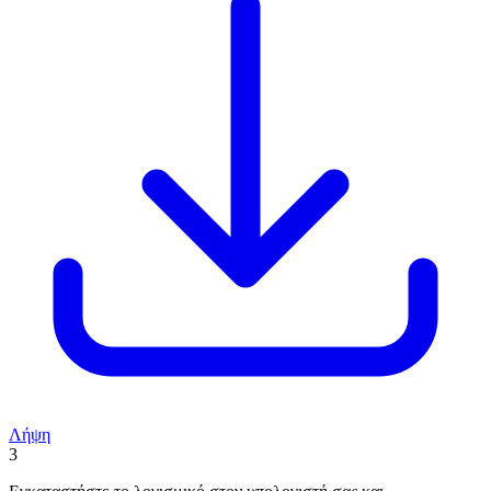
Λήψη
3