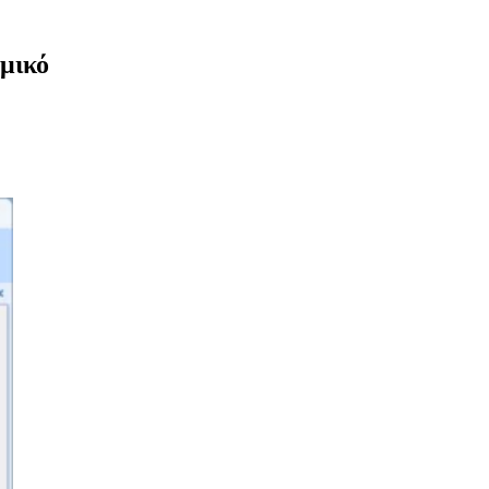
σμικό